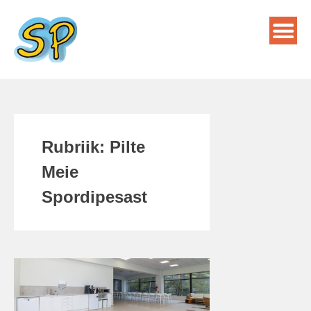
Skip
to
content
Rubriik:
Pilte
Meie
Spordipesast